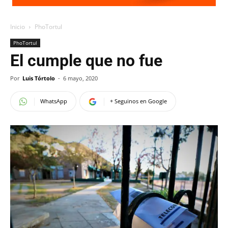
Inicio
PhoTortul
PhoTortul
El cumple que no fue
Por
Luis Tórtolo
-
6 mayo, 2020
WhatsApp
+ Seguinos en Google