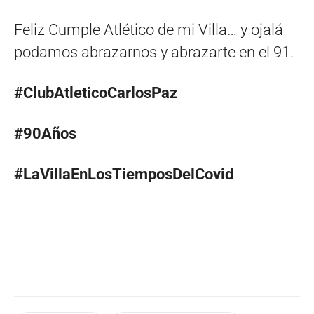
Feliz Cumple Atlético de mi Villa… y ojalá
podamos abrazarnos y abrazarte en el 91.
#ClubAtleticoCarlosPaz
#90Años
#LaVillaEnLosTiemposDelCovid