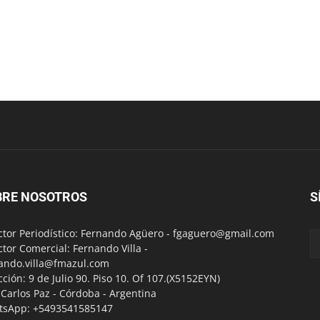
BRE NOSOTROS
S
ctor Periodístico: Fernando Agüero -
fgaguero@gmail.com
ctor Comercial: Fernando Villa -
ando.villa@fmazul.com
cción: 9 de Julio 90. Piso 10. Of 107.(X5152EYN)
a Carlos Paz - Córdoba - Argentina
tsApp: +5493541585147