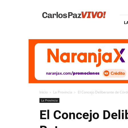
Carlos
Paz
Vivo
L
Inicio
La Provincia
El Concejo Deliberante de Có
La Provincia
El Concejo Del