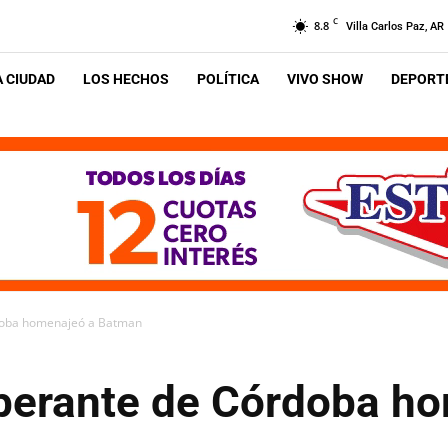
C
8.8
Villa Carlos Paz, AR
A CIUDAD
LOS HECHOS
POLÍTICA
VIVO SHOW
DEPORTE
rdoba homenajeó a Batman
iberante de Córdoba h