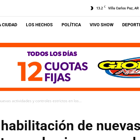
C
13.2
Villa Carlos Paz, AR
A CIUDAD
LOS HECHOS
POLÍTICA
VIVO SHOW
DEPORTE
uevas actividades y controles estrictos en los...
habilitación de nuevas