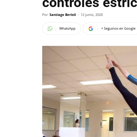
controles estric
Por
Santiago Berioli
-
12 junio, 2020
WhatsApp
+ Seguinos en Google