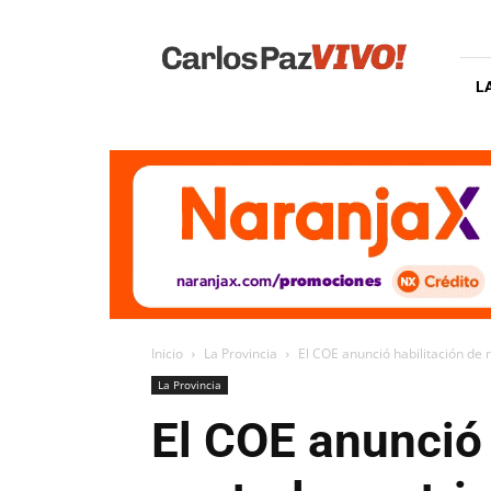
Carlos
Paz
Vivo
L
Inicio
La Provincia
El COE anunció habilitación de n
La Provincia
El COE anunció 