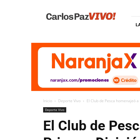
Carlos
Paz
Vivo
L
Inicio
Deporte Vivo
El Club de Pesca homenajeó a
Deporte Vivo
El Club de Pes