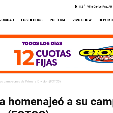
C
8.2
Villa Carlos Paz, AR
A CIUDAD
LOS HECHOS
POLÍTICA
VIVO SHOW
DEPORTE
 su campeones de Primera División (FOTOS)
ca homenajeó a su ca