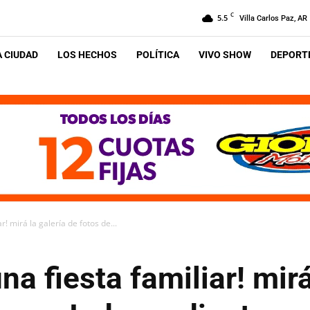
C
5.5
Villa Carlos Paz, AR
A CIUDAD
LOS HECHOS
POLÍTICA
VIVO SHOW
DEPORTE
ar! mirá la galería de fotos de...
una fiesta familiar! mir