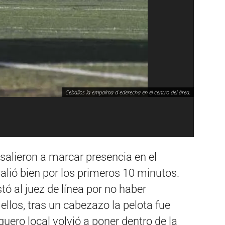
Ceballos la empalma d ederecha en el centro del área.
 salieron a marcar presencia en el
salió bien por los primeros 10 minutos.
tó al juez de línea por no haber
ellos, tras un cabezazo la pelota fue
rquero local volvió a poner dentro de la