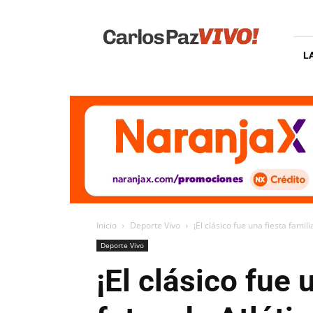
Carlos
Paz
Vivo
L
Inicio
Deporte Vivo
¡El clásico fue una fiesta famili
Deporte Vivo
¡El clásico fue 