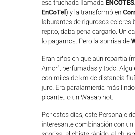
esa truchada llamada
ENCOTES
EnCoTel
) y la transformó en
Cor
laburantes de rigurosos colores b
repito, daba pena cargarlo. Un c
lo pagamos. Pero la sonrisa de
W
Eran años en que aún repartía (me
Amor”, perfumadas y todo. Algui
con miles de km de distancia fluí
juro. Era paralamierda más lin
picante…o un Wasap hot.
Por estos días, este Personaje de
interesante combinación con un 
sonrisa, el chiste rápido, el chus