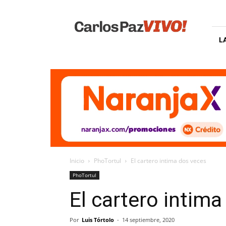
Carlos
Paz
Vivo
L
Inicio
PhoTortul
El cartero intima dos veces
PhoTortul
El cartero intim
Por
Luis Tórtolo
-
14 septiembre, 2020