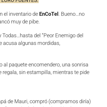
 al LORO FUENTES.
n el inventario de
EnCoTel
. Bueno…no
rancó muy de pibe.
y Todas…hasta del “Peor Enemigo del
e acusa algunas mordidas,
s o al paquete encomendero, una sonrisa
regala, sin estampilla, mientras te pide
apá de Mauri, compró (compramos diría)