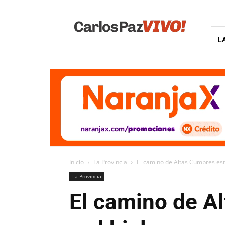
Carlos
Paz
Vivo
L
Inicio
La Provincia
El camino de Altas Cumbres está 
La Provincia
El camino de Al