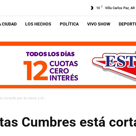
C
10
Villa Carlos Paz, AR
A CIUDAD
LOS HECHOS
POLÍTICA
VIVO SHOW
DEPORTE
cortado por la nieve y el...
tas Cumbres está corta