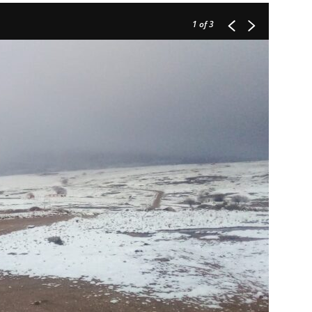
1
of 3