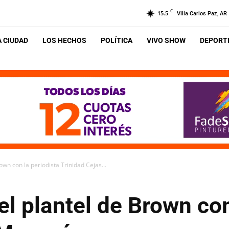
C
15.5
Villa Carlos Paz, AR
A CIUDAD
LOS HECHOS
POLÍTICA
VIVO SHOW
DEPORTE
own con la periodista Trinidad Cejas...
el plantel de Brown con