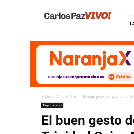
Carlos
Paz
Vivo
L
Inicio
Deporte Vivo
El buen gesto del plantel de Br
Deporte Vivo
El buen gesto d