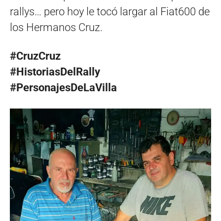
rallys… pero hoy le tocó largar al Fiat600 de
los Hermanos Cruz.
#CruzCruz
#HistoriasDelRally
#PersonajesDeLaVilla