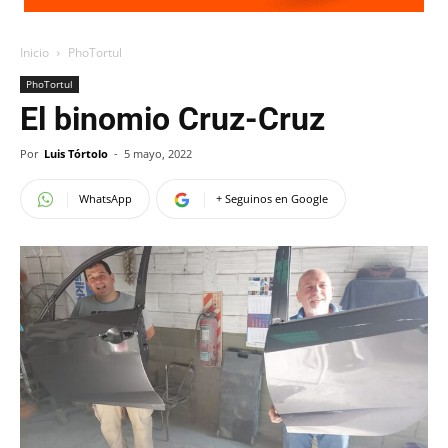
Inicio
PhoTortul
PhoTortul
El binomio Cruz-Cruz
Por
Luis Tórtolo
-
5 mayo, 2022
WhatsApp
+ Seguinos en Google