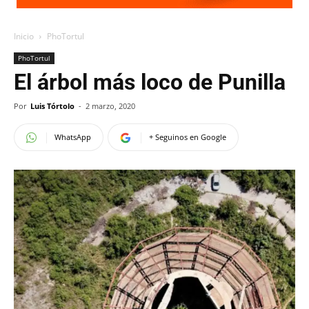
Inicio
PhoTortul
PhoTortul
El árbol más loco de Punilla
Por
Luis Tórtolo
-
2 marzo, 2020
WhatsApp
+ Seguinos en Google