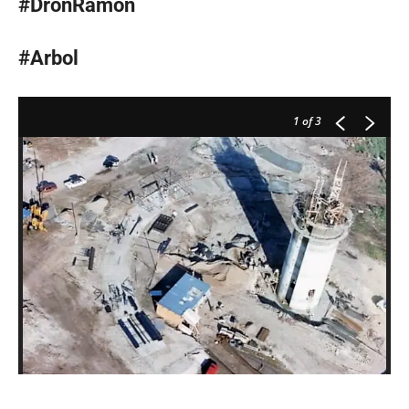
#DronRamon
#Arbol
1
of 3