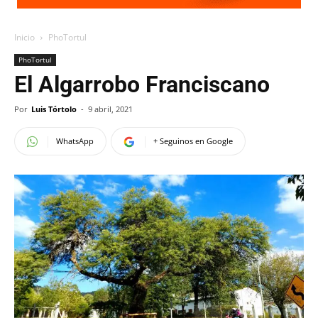
Inicio
PhoTortul
PhoTortul
El Algarrobo Franciscano
Por
Luis Tórtolo
-
9 abril, 2021
WhatsApp
+ Seguinos en Google