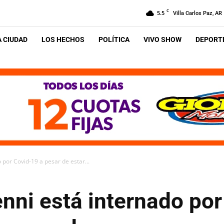
C
5.5
Villa Carlos Paz, AR
A CIUDAD
LOS HECHOS
POLÍTICA
VIVO SHOW
DEPORTE
 por Covid-19 a pesar de estar...
enni está internado po