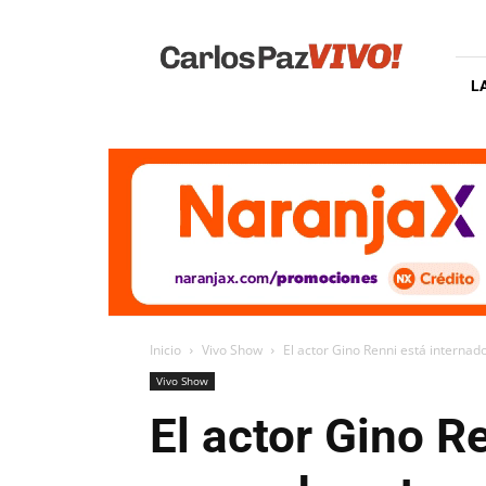
Carlos
Paz
Vivo
L
Inicio
Vivo Show
El actor Gino Renni está internado
Vivo Show
El actor Gino R