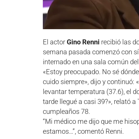
El actor
Gino Renni
recibió las d
semana pasada comenzó con sín
internado en una sala común del 
«Estoy preocupado. No sé dónd
cuido siempre», dijo y continuó:
levantar temperatura (37.6), el 
tarde llegué a casi 39?», relató a
cumpleaños 78.
“Mi médico me dijo que me hiso
estamos…”, comentó Renni.