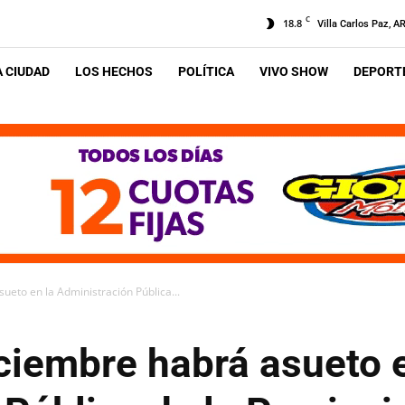
C
18.8
Villa Carlos Paz, A
A CIUDAD
LOS HECHOS
POLÍTICA
VIVO SHOW
DEPORTE
sueto en la Administración Pública...
iciembre habrá asueto 