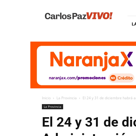
Carlos
Paz
Vivo
L
Inicio
La Provincia
El 24 y 31 de diciembre habrá a
La Provincia
El 24 y 31 de d