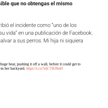
sible que no obtengas el mismo
ribió el incidente como “uno de los
u vida” en una publicación de Facebook.
var a sus perros. Mi hija ni siquiera
uge bear, pushing it off a wall, before it could get to
in her backyard.
https://t.co/5rjCTRJ8uH