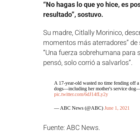
“No hagas lo que yo hice, es po
resultado”, sostuvo.
Su madre, Citlally Morinico, desc
momentos más aterradores” de s
“Una fuerza sobrehumana para sal
pensó, solo corrió a salvarlos”.
A 17-year-old wasted no time fending off a h
dogs—including her mother's service dog—
pic.twitter.com/6dJ14fLy2y
— ABC News (@ABC)
June 1, 2021
Fuente: ABC News.