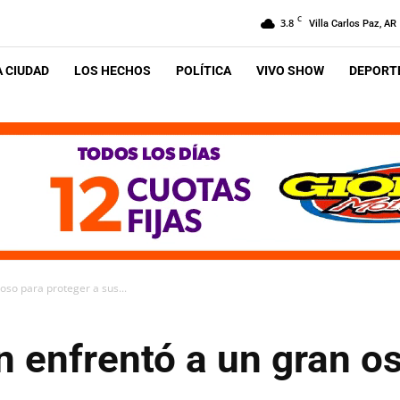
C
3.8
Villa Carlos Paz, AR
A CIUDAD
LOS HECHOS
POLÍTICA
VIVO SHOW
DEPORTE
oso para proteger a sus...
 enfrentó a un gran o