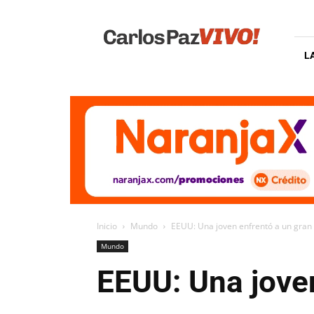
Carlos
Paz
Vivo
L
Inicio
Mundo
EEUU: Una joven enfrentó a un gran 
Mundo
EEUU: Una joven