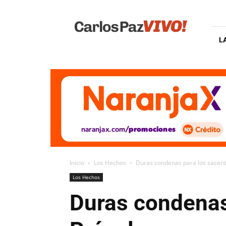
Carlos
Paz
Vivo
L
Inicio
Los Hechos
Duras condenas para los sacerdo
Los Hechos
Duras condenas 