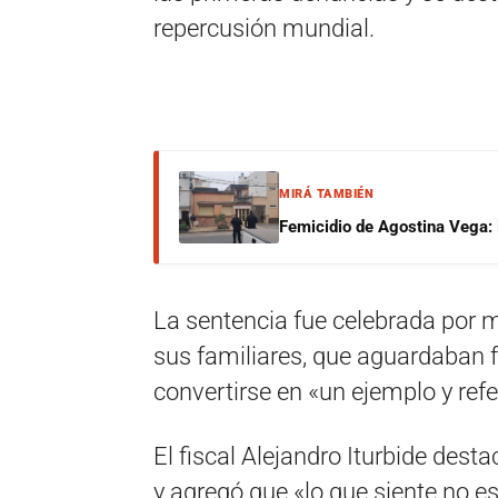
repercusión mundial.
MIRÁ TAMBIÉN
Femicidio de Agostina Vega: 
La sentencia fue celebrada por 
sus familiares, que aguardaban 
convertirse en «un ejemplo y ref
El fiscal Alejandro Iturbide des
y agregó que «lo que siente no 