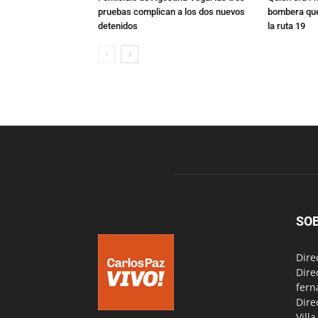
pruebas complican a los dos nuevos
bombera que
detenidos
la ruta 19
SO
Dire
Dire
fern
Dire
Vill