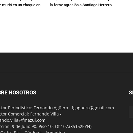
 murió en un choque en
la feroz agresión a Santiago Herrero
BRE NOSOTROS
S
ctor Periodístico: Fernando Agüero -
fgaguero@gmail.com
ctor Comercial: Fernando Villa -
ando.villa@fmazul.com
cción: 9 de Julio 90. Piso 10. Of 107.(X5152EYN)
a Carlos Paz - Córdoba - Argentina