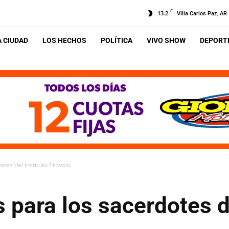
C
13.2
Villa Carlos Paz, AR
A CIUDAD
LOS HECHOS
POLÍTICA
VIVO SHOW
DEPORTE
tes del Instituto Próvolo
para los sacerdotes de