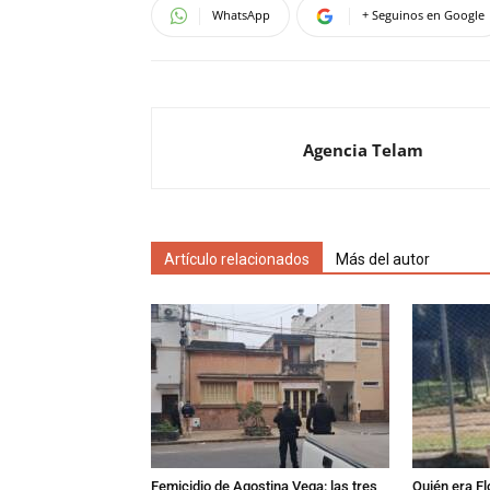
WhatsApp
+ Seguinos en Google
Agencia Telam
Artículo relacionados
Más del autor
Femicidio de Agostina Vega: las tres
Quién era Fl