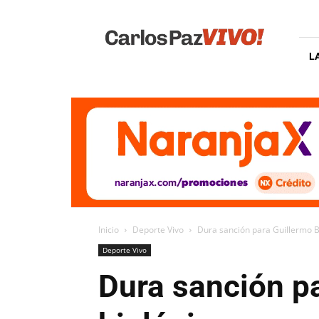
Carlos
Paz
Vivo
L
Inicio
Deporte Vivo
Dura sanción para Guillermo B
Deporte Vivo
Dura sanción pa