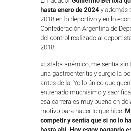
El nadador
Guillermo Bertola q
hasta enero de 2024
y además s
2018 en lo deportivo y en lo econ
Confederación Argentina de Depo
del control realizado al deportis
2018.
«Estaba anémico, me sentía sin 
una gastroenteritis y surgió la 
antes de la. Yo lo único que que
entrenado muchísimo y sacrific
esa carrera es muy buena en dóla
motivo para hacer lo que hice.
Mi
competir y sentía que si no lo ha
hasta ahí. Hoy estoy pagando es