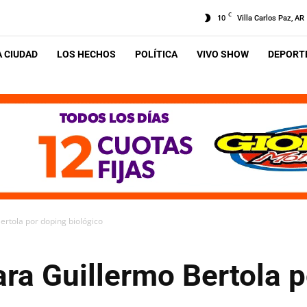
C
10
Villa Carlos Paz, AR
A CIUDAD
LOS HECHOS
POLÍTICA
VIVO SHOW
DEPORTE
ertola por doping biológico
ra Guillermo Bertola 