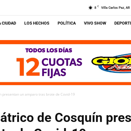
C
8
Villa Carlos Paz, AR
A CIUDAD
LOS HECHOS
POLÍTICA
VIVO SHOW
DEPORTE
ín presentan un amparo tras brote de Covid-19
iátrico de Cosquín pre