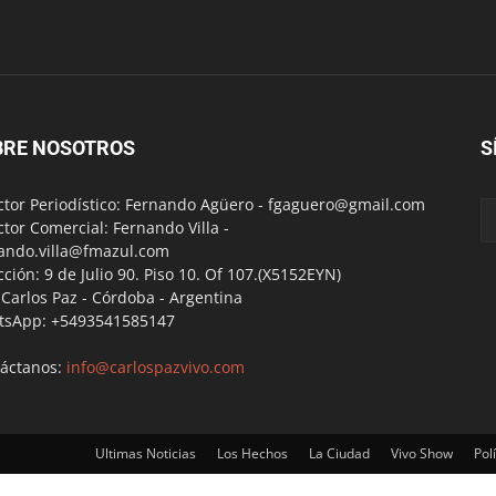
BRE NOSOTROS
S
ctor Periodístico: Fernando Agüero -
fgaguero@gmail.com
ctor Comercial: Fernando Villa -
ando.villa@fmazul.com
cción: 9 de Julio 90. Piso 10. Of 107.(X5152EYN)
a Carlos Paz - Córdoba - Argentina
tsApp: +5493541585147
áctanos:
info@carlospazvivo.com
Ultimas Noticias
Los Hechos
La Ciudad
Vivo Show
Polí