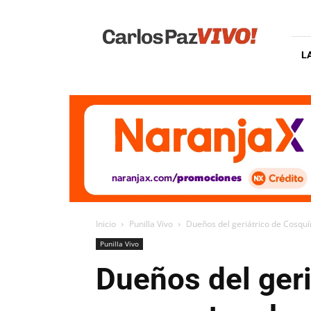
Carlos
Paz
Vivo
L
Inicio
Punilla Vivo
Dueños del geriátrico de Cosqu
Punilla Vivo
Dueños del ger