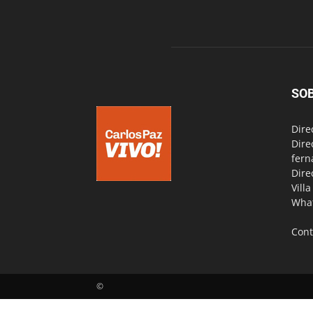
SO
Dire
Dire
fern
Dire
Vill
Wha
Cont
©