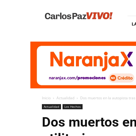
Carlos
Paz
Vivo
L
Inicio
Actualidad
Dos muertos en la autopista tras p
Actualidad
Los Hechos
Dos muertos en 