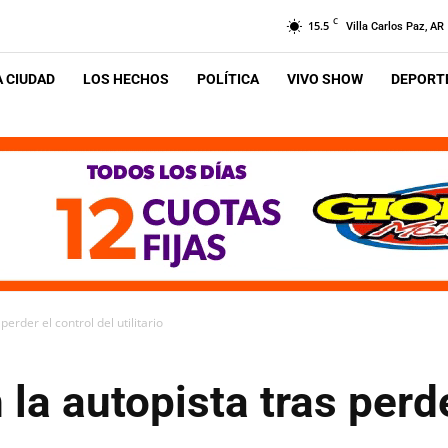
C
15.5
Villa Carlos Paz, AR
A CIUDAD
LOS HECHOS
POLÍTICA
VIVO SHOW
DEPORTE
erder el control del utilitario
la autopista tras perde