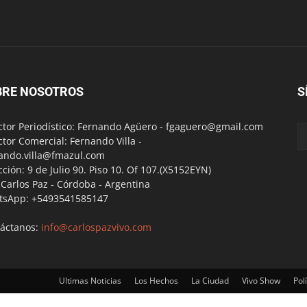
BRE NOSOTROS
S
ctor Periodístico: Fernando Agüero -
fgaguero@gmail.com
ctor Comercial: Fernando Villa -
ando.villa@fmazul.com
cción: 9 de Julio 90. Piso 10. Of 107.(X5152EYN)
a Carlos Paz - Córdoba - Argentina
tsApp: +5493541585147
áctanos:
info@carlospazvivo.com
Ultimas Noticias
Los Hechos
La Ciudad
Vivo Show
Polí