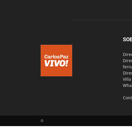
SO
Dire
Dire
fern
Dire
Vill
Wha
Cont
©