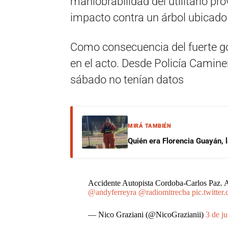
maniobrabilidad del utilitario pr
impacto contra un árbol ubicado 
Como consecuencia del fuerte gol
en el acto. Desde Policía Camine
sábado no tenían datos
MIRÁ TAMBIÉN
Quién era Florencia Guayán, 
Accidente Autopista Cordoba-Carlos Paz. 
@andyferreyra
@radiomitrecba
pic.twitte
— Nico Graziani (@NicoGrazianii)
3 de j