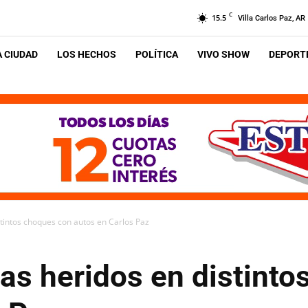
C
15.5
Villa Carlos Paz, AR
A CIUDAD
LOS HECHOS
POLÍTICA
VIVO SHOW
DEPORTE
stintos choques con autos en Carlos Paz
as heridos en distint