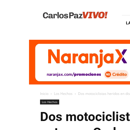
Carlos
Paz
Vivo
L
Inicio
Los Hechos
Dos motociclistas heridos en di
Los Hechos
Dos motociclist