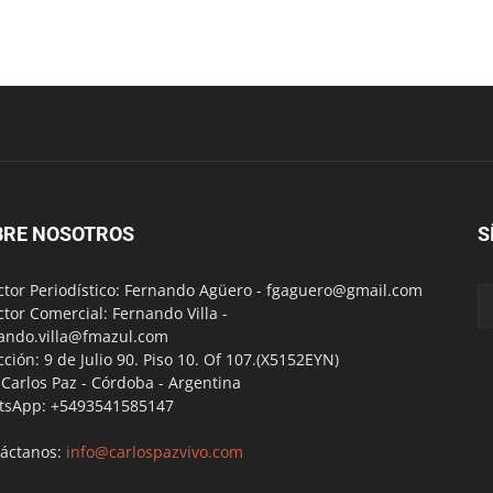
BRE NOSOTROS
S
ctor Periodístico: Fernando Agüero -
fgaguero@gmail.com
ctor Comercial: Fernando Villa -
ando.villa@fmazul.com
cción: 9 de Julio 90. Piso 10. Of 107.(X5152EYN)
a Carlos Paz - Córdoba - Argentina
tsApp: +5493541585147
áctanos:
info@carlospazvivo.com