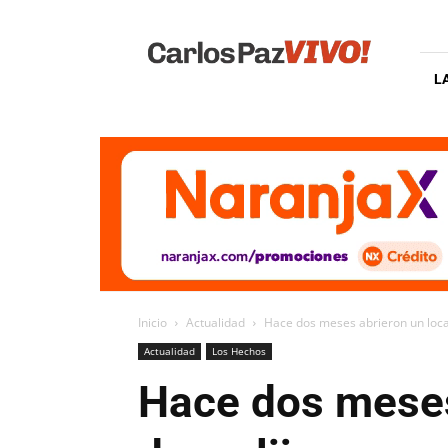
Carlos
Paz
Vivo
L
Inicio
Actualidad
Hace dos meses abrieron un local 
Actualidad
Los Hechos
Hace dos meses 