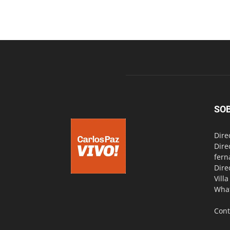
SO
Dire
Dire
fern
Dire
Vill
Wha
Cont