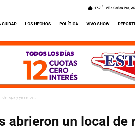
C
17.7
Villa Carlos Paz, A
A CIUDAD
LOS HECHOS
POLÍTICA
VIVO SHOW
DEPORTE
de ropa y ya se los...
abrieron un local de r