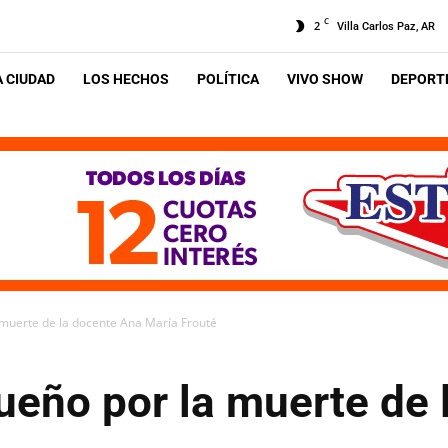
C
2
Villa Carlos Paz, AR
A CIUDAD
LOS HECHOS
POLÍTICA
VIVO SHOW
DEPORTE
muerte de la docente Ana María Frouté
ueño por la muerte de 