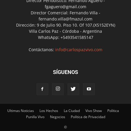
Director Periodístico: Fernando Agüero -
fgaguero@gmail.com
Director Comercial: Fernando Villa -
fernando.villa@fmazul.com
Dirección: 9 de Julio 90. Piso 10. Of 107.(X5152EYN)
Villa Carlos Paz - Córdoba - Argentina
WhatsApp: +5493541585147
Contáctanos:
info@carlospazvivo.com
SÍGUENOS
Ultimas Noticias
Los Hechos
La Ciudad
Vivo Show
Política
Punilla Vivo
Negocios
Política de Privacidad
©