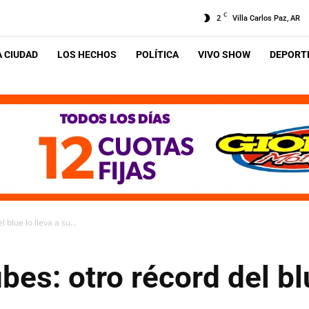
C
2
Villa Carlos Paz, AR
A CIUDAD
LOS HECHOS
POLÍTICA
VIVO SHOW
DEPORTE
 blue lo lleva a su...
bes: otro récord del bl