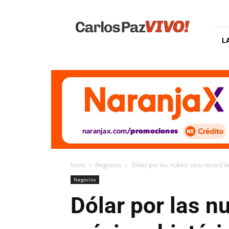
Carlos
Paz
Vivo
L
Inicio
Negocios
Dólar por las nubes: otro récord del
Negocios
Dólar por las nu