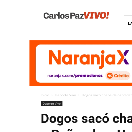
Carlos
Paz
Vivo
L
Inicio
Deporte Vivo
Dogos sacó chapa de candidato
Deporte Vivo
Dogos sacó chap