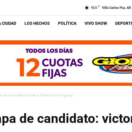
C
10.5
Villa Carlos Paz, AR
A CIUDAD
LOS HECHOS
POLÍTICA
VIVO SHOW
DEPORTE
: victoria épica frente a Peñarol en Uruguay
a de candidato: victor