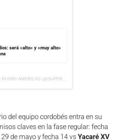
dios: será «alto» y «muy alto»
ana
UNA PUBLICACIÓN COMPARTIDA DE SUPER RUGBY AMERICAS (@SUPERRUGBYAMERICAS)
ario del equipo cordobés entra en su
sos claves en la fase regular: fecha
el 29 de mayo y fecha 14 vs
Yacaré XV