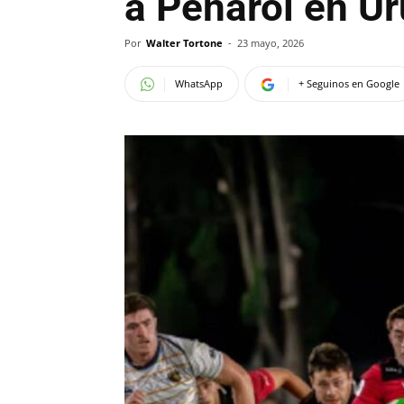
a Peñarol en U
Por
Walter Tortone
-
23 mayo, 2026
WhatsApp
+ Seguinos en Google