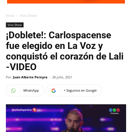
Inicio
Vivo Show
Vivo Show
¡Doblete!: Carlospacense
fue elegido en La Voz y
conquistó el corazón de Lali
-VIDEO
Por
Juan Alberto Pereyra
-
28 julio, 2021
WhatsApp
+ Seguinos en Google