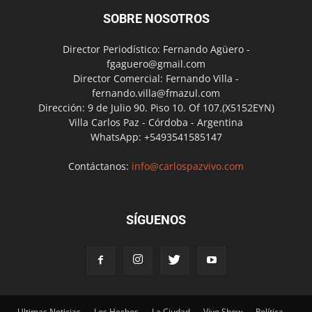
SOBRE NOSOTROS
Director Periodístico: Fernando Agüero -
fgaguero@gmail.com
Director Comercial: Fernando Villa -
fernando.villa@fmazul.com
Dirección: 9 de Julio 90. Piso 10. Of 107.(X5152EYN)
Villa Carlos Paz - Córdoba - Argentina
WhatsApp: +5493541585147
Contáctanos:
info@carlospazvivo.com
SÍGUENOS
Ultimas Noticias
Los Hechos
La Ciudad
Vivo Show
Política