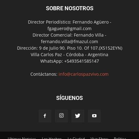
SOBRE NOSOTROS
Director Periodístico: Fernando Agüero -
fgaguero@gmail.com
Director Comercial: Fernando Villa -
fernando.villa@fmazul.com
Dirección: 9 de Julio 90. Piso 10. Of 107.(X5152EYN)
Villa Carlos Paz - Córdoba - Argentina
WhatsApp: +5493541585147
Contáctanos:
info@carlospazvivo.com
SÍGUENOS
Ultimas Noticias
Los Hechos
La Ciudad
Vivo Show
Política