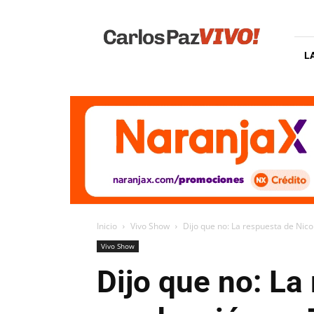
Carlos
Paz
Vivo
L
Inicio
Vivo Show
Dijo que no: La respuesta de Nico
Vivo Show
Dijo que no: La