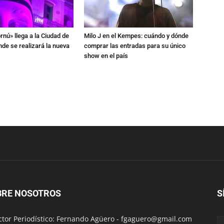
rnú» llega a la Ciudad de
Milo J en el Kempes: cuándo y dónde
de se realizará la nueva
comprar las entradas para su único
show en el país
BRE NOSOTROS
S
ctor Periodístico: Fernando Agüero -
fgaguero@gmail.com