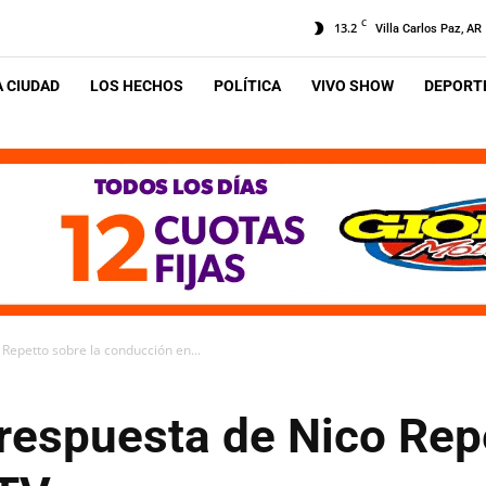
C
13.2
Villa Carlos Paz, AR
A CIUDAD
LOS HECHOS
POLÍTICA
VIVO SHOW
DEPORTE
 Repetto sobre la conducción en...
 respuesta de Nico Rep