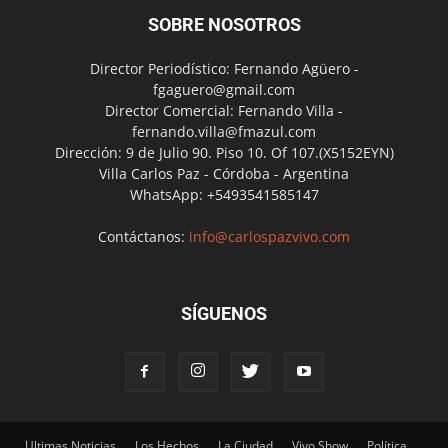
SOBRE NOSOTROS
Director Periodístico: Fernando Agüero -
fgaguero@gmail.com
Director Comercial: Fernando Villa -
fernando.villa@fmazul.com
Dirección: 9 de Julio 90. Piso 10. Of 107.(X5152EYN)
Villa Carlos Paz - Córdoba - Argentina
WhatsApp: +5493541585147
Contáctanos:
info@carlospazvivo.com
SÍGUENOS
Ultimas Noticias
Los Hechos
La Ciudad
Vivo Show
Política