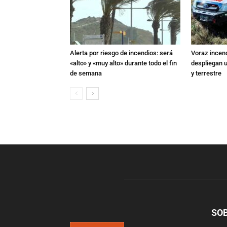
Alerta por riesgo de incendios: será
Voraz incen
«alto» y «muy alto» durante todo el fin
despliegan u
de semana
y terrestre
SO