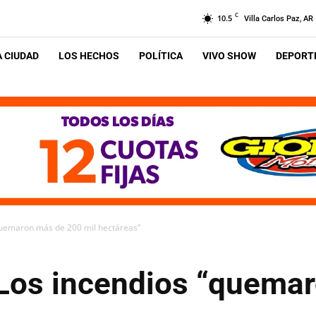
C
10.5
Villa Carlos Paz, AR
A CIUDAD
LOS HECHOS
POLÍTICA
VIVO SHOW
DEPORTE
quemaron más de 200 mil hectáreas”
Los incendios “quema