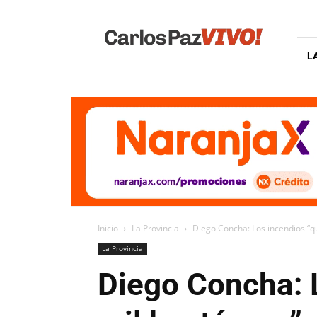
Carlos
Paz
Vivo
L
Inicio
La Provincia
Diego Concha: Los incendios “
La Provincia
Diego Concha: 