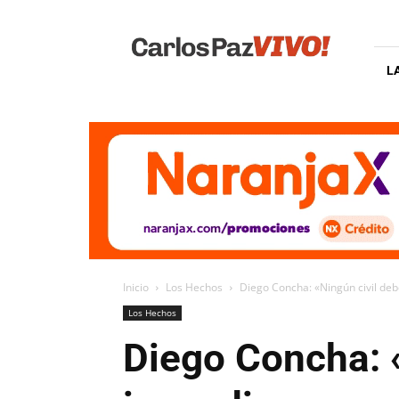
Carlos
Paz
Vivo
L
Inicio
Los Hechos
Diego Concha: «Ningún civil debe
Los Hechos
Diego Concha: «