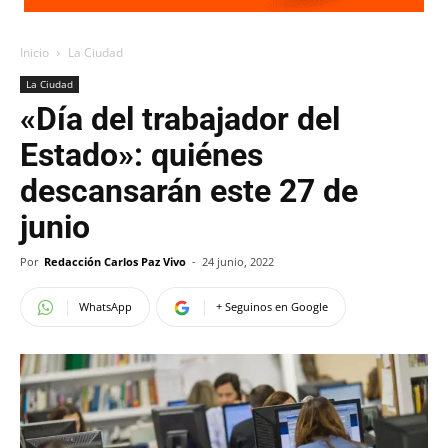
Inicio
La Ciudad
La Ciudad
«Día del trabajador del
Estado»: quiénes
descansarán este 27 de
junio
Por
Redacción Carlos Paz Vivo
-
24 junio, 2022
WhatsApp
+ Seguinos en Google