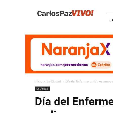
Carlos
Paz
Vivo
L
Inicio
La Ciudad
Día del Enfermero: «No estamos de
La Ciudad
Día del Enferme