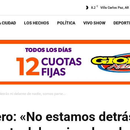
C
8.2
Villa Carlos Paz, AR
A CIUDAD
LOS HECHOS
POLÍTICA
VIVO SHOW
DEPORTE
trás ni delante de nadie, somos parte...
ro: «No estamos detrás