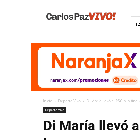
Carlos
Paz
Vivo
L
Inicio
Deporte Vivo
Di María llevó al PSG a la fin
Deporte Vivo
Di María llevó 