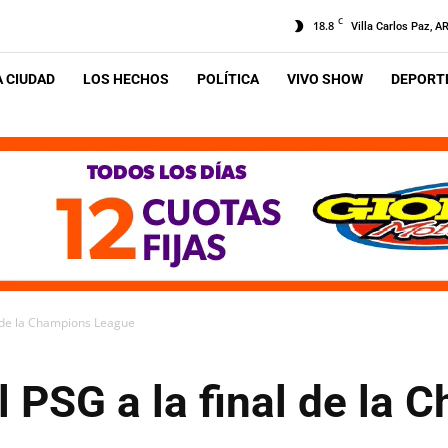
C
18.8
Villa Carlos Paz, A
A CIUDAD
LOS HECHOS
POLÍTICA
VIVO SHOW
DEPORTE
al de la Champions League
al PSG a la final de la