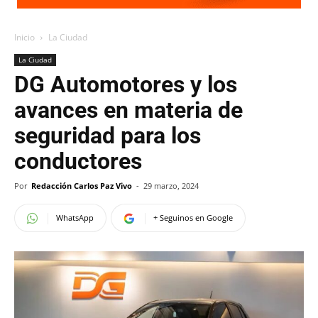
Inicio
La Ciudad
La Ciudad
DG Automotores y los
avances en materia de
seguridad para los
conductores
Por
Redacción Carlos Paz Vivo
-
29 marzo, 2024
WhatsApp
+ Seguinos en Google