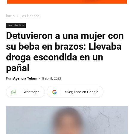
Inicio
Los Hechos
Los Hechos
Detuvieron a una mujer con
su beba en brazos: Llevaba
droga escondida en un
pañal
Por
Agencia Telam
-
8 abril, 2023
WhatsApp
+ Seguinos en Google