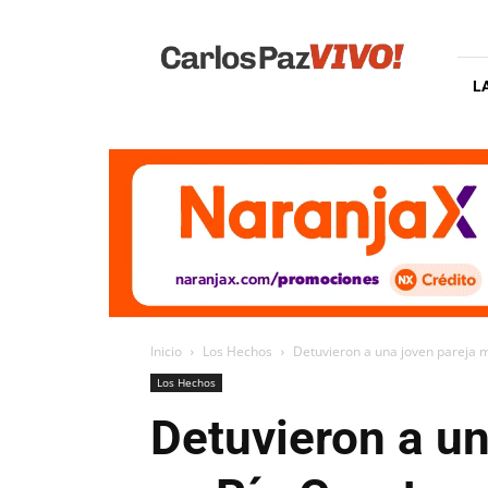
Carlos
Paz
Vivo
L
Inicio
Los Hechos
Detuvieron a una joven pareja m
Los Hechos
Detuvieron a un