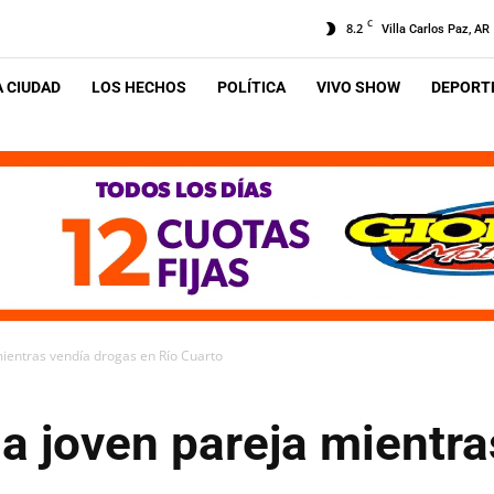
C
8.2
Villa Carlos Paz, AR
A CIUDAD
LOS HECHOS
POLÍTICA
VIVO SHOW
DEPORTE
ientras vendía drogas en Río Cuarto
a joven pareja mientr