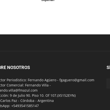
BRE NOSOTROS
S
ctor Periodístico: Fernando Agüero -
fgaguero@gmail.com
ctor Comercial: Fernando Villa -
ando.villa@fmazul.com
cción: 9 de Julio 90. Piso 10. Of 107.(X5152EYN)
a Carlos Paz - Córdoba - Argentina
tsApp: +5493541585147