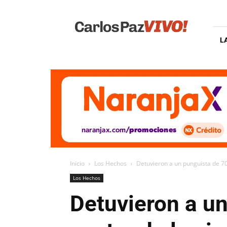
Carlos
Paz
Vivo
L
Inicio
Los Hechos
Detuvieron a un punguista de 70 
Los Hechos
Detuvieron a u