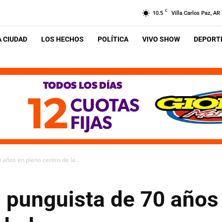
C
10.5
Villa Carlos Paz, AR
A CIUDAD
LOS HECHOS
POLÍTICA
VIVO SHOW
DEPORTE
años en pleno centro de la...
n punguista de 70 años