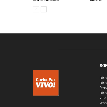
SO
Dire
Dire
fern
Dire
Vill
Wha