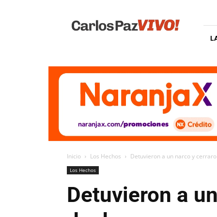
Carlos
Paz
Vivo
L
Inicio
Los Hechos
Detuvieron a un narco y cerrar
Los Hechos
Detuvieron a un