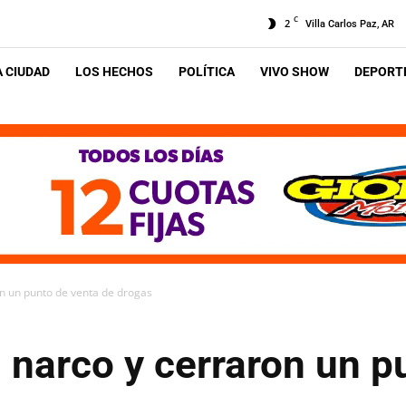
C
2
Villa Carlos Paz, AR
A CIUDAD
LOS HECHOS
POLÍTICA
VIVO SHOW
DEPORTE
on un punto de venta de drogas
 narco y cerraron un p