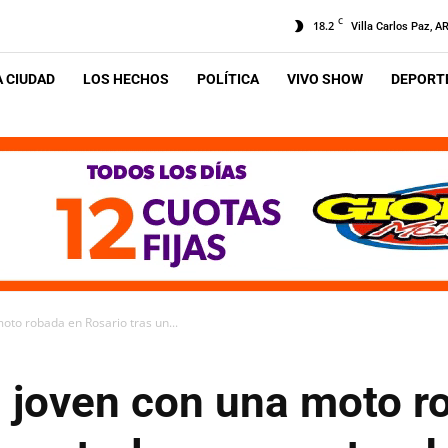
C
18.2
Villa Carlos Paz, A
A CIUDAD
LOS HECHOS
POLÍTICA
VIVO SHOW
DEPORTE
oto robada en Rosario tras un...
n joven con una moto r