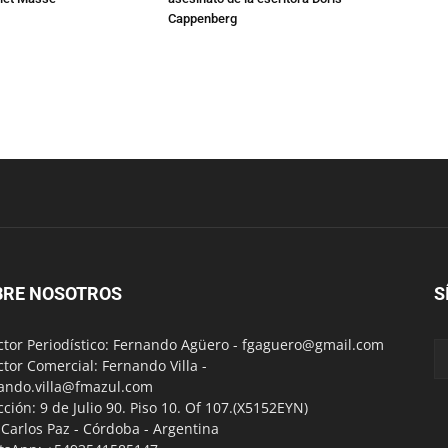
Cappenberg
BRE NOSOTROS
S
ctor Periodístico: Fernando Agüero -
fgaguero@gmail.com
ctor Comercial: Fernando Villa -
ando.villa@fmazul.com
cción: 9 de Julio 90. Piso 10. Of 107.(X5152EYN)
a Carlos Paz - Córdoba - Argentina