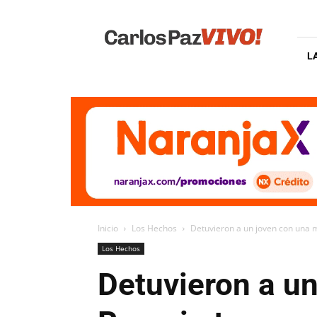
Carlos
Paz
Vivo
L
Inicio
Los Hechos
Detuvieron a un joven con una m
Los Hechos
Detuvieron a u