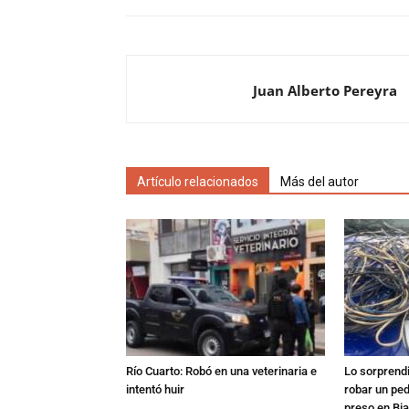
Juan Alberto Pereyra
Artículo relacionados
Más del autor
Río Cuarto: Robó en una veterinaria e
Lo sorprend
intentó huir
robar un pe
preso en Bi