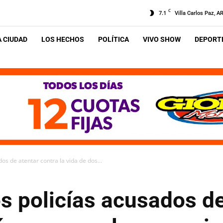
C
7.1
Villa Carlos Paz, A
A CIUDAD
LOS HECHOS
POLÍTICA
VIVO SHOW
DEPORTE
os de atentar contra la vida de dos...
s policías acusados de