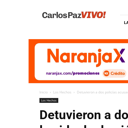
Carlos
Paz
Vivo
L
Inicio
Los Hechos
Detuvieron a dos policías acusad
Los Hechos
Detuvieron a do