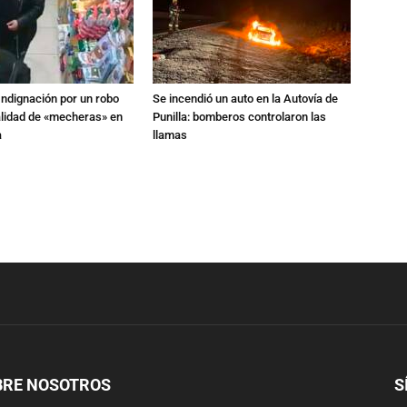
Indignación por un robo
Se incendió un auto en la Autovía de
alidad de «mecheras» en
Punilla: bomberos controlaron las
a
llamas
BRE NOSOTROS
S