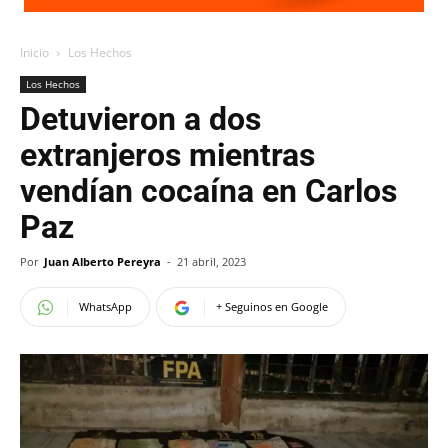
Inicio
Los Hechos
Los Hechos
Detuvieron a dos
extranjeros mientras
vendían cocaína en Carlos
Paz
Por
Juan Alberto Pereyra
-
21 abril, 2023
WhatsApp
+ Seguinos en Google