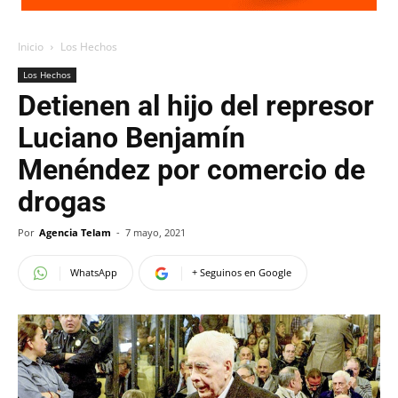
Inicio
Los Hechos
Los Hechos
Detienen al hijo del represor
Luciano Benjamín
Menéndez por comercio de
drogas
Por
Agencia Telam
-
7 mayo, 2021
WhatsApp
+ Seguinos en Google