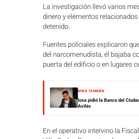
La investigación llevó varios me
dinero y elementos relacionados 
detenido.
Fuentes policiales explicaron qu
del narcomenudista, él bajaba co
puerta del edificio o en lugares 
MIRÁ TAMBIÉN
Iosa pidió la Banca del Ciuda
Avilés
En el operativo intervino la Fisc