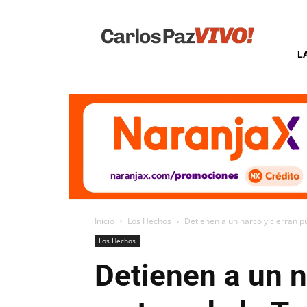
Carlos
Paz
Vivo
L
Inicio
Los Hechos
Detienen a un narco y cierran pu
Los Hechos
Detienen a un n