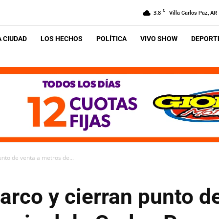
C
3.8
Villa Carlos Paz, AR
A CIUDAD
LOS HECHOS
POLÍTICA
VIVO SHOW
DEPORTE
nto de venta a metros de...
arco y cierran punto d