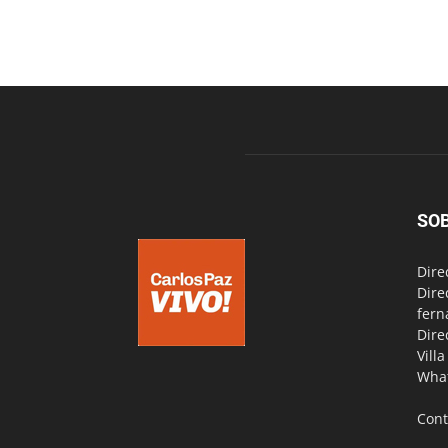
SO
Dire
Dire
fern
Dire
Vill
Wha
Cont