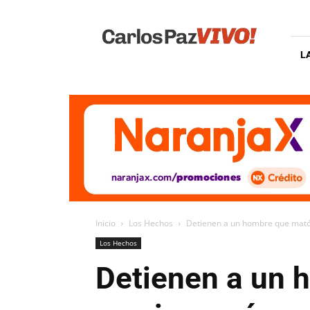
Carlos
Paz
Vivo
L
Inicio
Los Hechos
Detienen a un hombre que mató 
Los Hechos
Detienen a un 