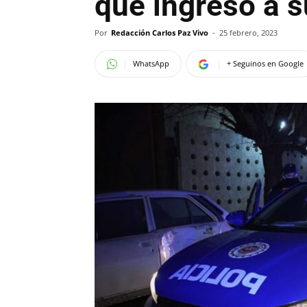
que ingresó a s
Por
Redacción Carlos Paz Vivo
-
25 febrero, 2023
WhatsApp
+ Seguinos en Google