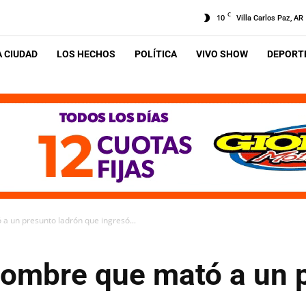
C
10
Villa Carlos Paz, AR
A CIUDAD
LOS HECHOS
POLÍTICA
VIVO SHOW
DEPORTE
a un presunto ladrón que ingresó...
hombre que mató a un 