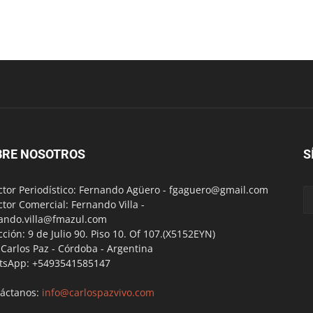
BRE NOSOTROS
S
ctor Periodístico: Fernando Agüero -
fgaguero@gmail.com
ctor Comercial: Fernando Villa -
ando.villa@fmazul.com
cción: 9 de Julio 90. Piso 10. Of 107.(X5152EYN)
a Carlos Paz - Córdoba - Argentina
tsApp: +5493541585147
áctanos:
info@carlospazvivo.com