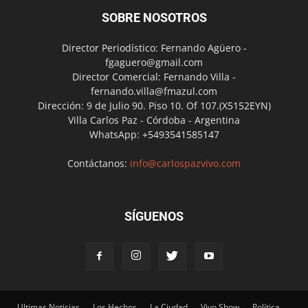
SOBRE NOSOTROS
Director Periodístico: Fernando Agüero -
fgaguero@gmail.com
Director Comercial: Fernando Villa -
fernando.villa@fmazul.com
Dirección: 9 de Julio 90. Piso 10. Of 107.(X5152EYN)
Villa Carlos Paz - Córdoba - Argentina
WhatsApp: +5493541585147
Contáctanos:
info@carlospazvivo.com
SÍGUENOS
Ultimas Noticias
Los Hechos
La Ciudad
Vivo Show
Política