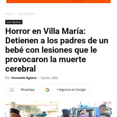
Inicio
Los Hechos
Los Hechos
Horror en Villa María:
Detienen a los padres de un
bebé con lesiones que le
provocaron la muerte
cerebral
Por
Fernando Agüero
-
4 junio, 2022
WhatsApp
+ Seguinos en Google