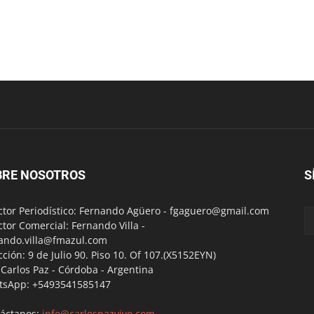
BRE NOSOTROS
S
ctor Periodístico: Fernando Agüero -
fgaguero@gmail.com
ctor Comercial: Fernando Villa -
ando.villa@fmazul.com
cción: 9 de Julio 90. Piso 10. Of 107.(X5152EYN)
a Carlos Paz - Córdoba - Argentina
tsApp: +5493541585147
áctanos:
info@carlospazvivo.com