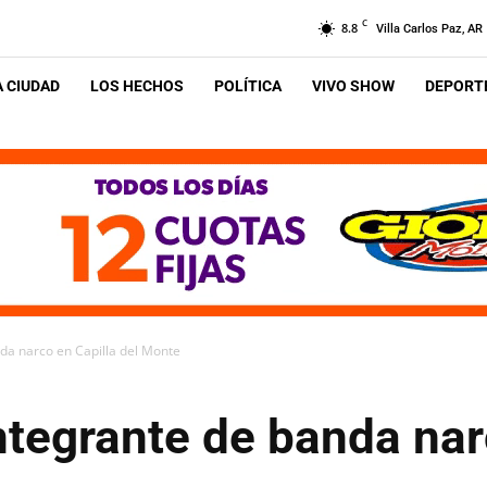
C
8.8
Villa Carlos Paz, AR
A CIUDAD
LOS HECHOS
POLÍTICA
VIVO SHOW
DEPORTE
da narco en Capilla del Monte
ntegrante de banda nar