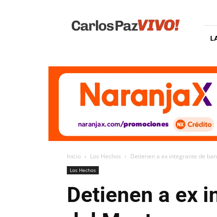
Carlos
Paz
Vivo
L
Inicio
Los Hechos
Detienen a ex integrante de ban
Los Hechos
Detienen a ex i