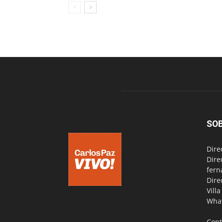
SO
Dire
Dire
fern
Dire
Vill
Wha
Cont