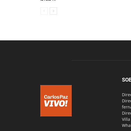
SO
Dire
Dire
fern
Dire
Vill
Wha