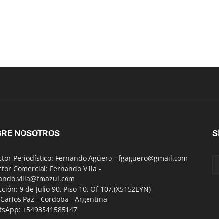
BRE NOSOTROS
S
ctor Periodístico: Fernando Agüero -
fgaguero@gmail.com
ctor Comercial: Fernando Villa -
ando.villa@fmazul.com
cción: 9 de Julio 90. Piso 10. Of 107.(X5152EYN)
a Carlos Paz - Córdoba - Argentina
tsApp: +5493541585147