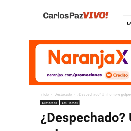
Carlos
Paz
Vivo
L
Inicio
Destacado
¿Despechado? Un hombre golpeó 
Destacado
Los Hechos
¿Despechado? U