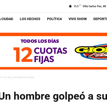
C
15.5
Villa Carlos Paz, AR
A CIUDAD
LOS HECHOS
POLÍTICA
VIVO SHOW
DEPORTE
a su ex y rompió un auto
n hombre golpeó a su