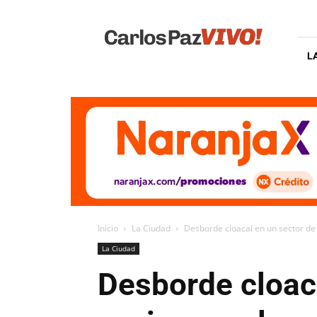
Carlos
Paz
Vivo
L
Inicio
La Ciudad
Desborde cloacal en un sector de 
La Ciudad
Desborde cloaca