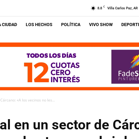
C
8.8
Villa Carlos Paz, AR
A CIUDAD
LOS HECHOS
POLÍTICA
VIVO SHOW
DEPORTE
Cárcano: «A los vecinos no les...
l en un sector de Cár